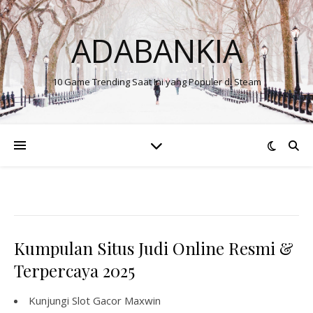
ADABANKIA
10 Game Trending Saat Ini yang Populer di Steam
Kumpulan Situs Judi Online Resmi &
Terpercaya 2025
Kunjungi
Slot Gacor Maxwin