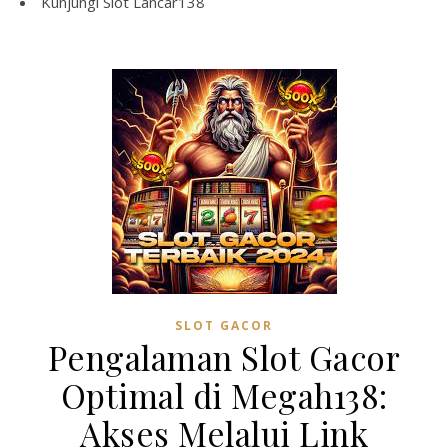
Kunjungi
Slot Lancar138
SLOT GACOR
Pengalaman Slot Gacor
Optimal di Megah138:
Akses Melalui Link