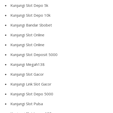
Kunjungi
Slot Depo 5k
Kunjungi
Slot Depo 10k
Kunjungi
Bandar Sbobet
Kunjungi
Slot Online
Kunjungi
Slot Online
Kunjungi
Slot Deposit 5000
Kunjungi
Megah138
Kunjungi
Slot Gacor
Kunjungi
Link Slot Gacor
Kunjungi
Slot Depo 5000
Kunjungi
Slot Pulsa