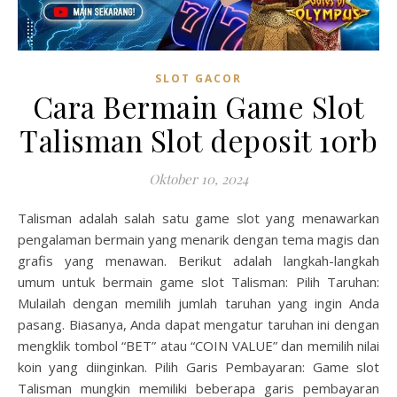
SLOT GACOR
Cara Bermain Game Slot
Talisman Slot deposit 10rb
Oktober 10, 2024
Talisman adalah salah satu game slot yang menawarkan
pengalaman bermain yang menarik dengan tema magis dan
grafis yang menawan. Berikut adalah langkah-langkah
umum untuk bermain game slot Talisman: Pilih Taruhan:
Mulailah dengan memilih jumlah taruhan yang ingin Anda
pasang. Biasanya, Anda dapat mengatur taruhan ini dengan
mengklik tombol “BET” atau “COIN VALUE” dan memilih nilai
koin yang diinginkan. Pilih Garis Pembayaran: Game slot
Talisman mungkin memiliki beberapa garis pembayaran