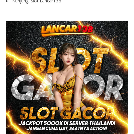
Kunjungi
Slot Lancar138