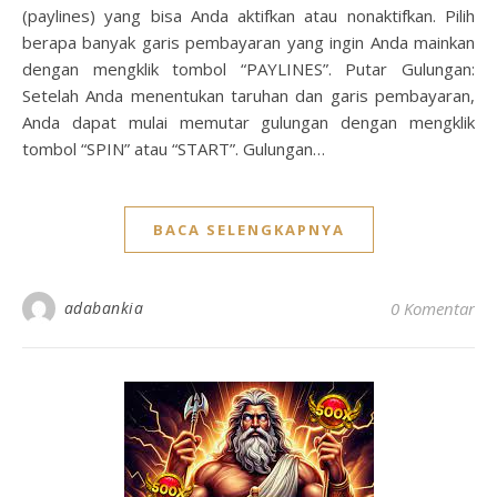
(paylines) yang bisa Anda aktifkan atau nonaktifkan. Pilih
berapa banyak garis pembayaran yang ingin Anda mainkan
dengan mengklik tombol “PAYLINES”. Putar Gulungan:
Setelah Anda menentukan taruhan dan garis pembayaran,
Anda dapat mulai memutar gulungan dengan mengklik
tombol “SPIN” atau “START”. Gulungan…
BACA SELENGKAPNYA
adabankia
0 Komentar