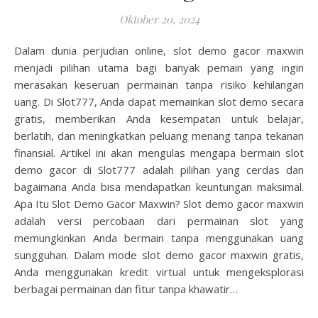
Oktober 20, 2024
Dalam dunia perjudian online, slot demo gacor maxwin
menjadi pilihan utama bagi banyak pemain yang ingin
merasakan keseruan permainan tanpa risiko kehilangan
uang. Di Slot777, Anda dapat memainkan slot demo secara
gratis, memberikan Anda kesempatan untuk belajar,
berlatih, dan meningkatkan peluang menang tanpa tekanan
finansial. Artikel ini akan mengulas mengapa bermain slot
demo gacor di Slot777 adalah pilihan yang cerdas dan
bagaimana Anda bisa mendapatkan keuntungan maksimal.
Apa Itu Slot Demo Gacor Maxwin? Slot demo gacor maxwin
adalah versi percobaan dari permainan slot yang
memungkinkan Anda bermain tanpa menggunakan uang
sungguhan. Dalam mode slot demo gacor maxwin gratis,
Anda menggunakan kredit virtual untuk mengeksplorasi
berbagai permainan dan fitur tanpa khawatir…