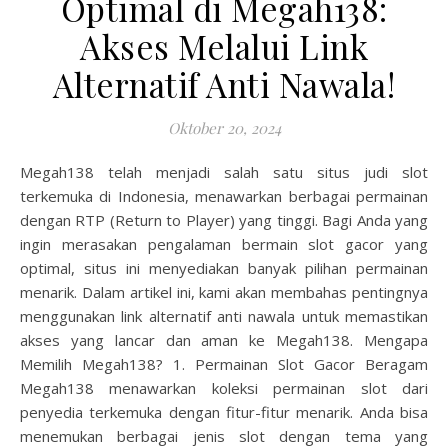
Optimal di Megah138:
Akses Melalui Link
Alternatif Anti Nawala!
Oktober 20, 2024
Megah138 telah menjadi salah satu situs judi slot
terkemuka di Indonesia, menawarkan berbagai permainan
dengan RTP (Return to Player) yang tinggi. Bagi Anda yang
ingin merasakan pengalaman bermain slot gacor yang
optimal, situs ini menyediakan banyak pilihan permainan
menarik. Dalam artikel ini, kami akan membahas pentingnya
menggunakan link alternatif anti nawala untuk memastikan
akses yang lancar dan aman ke Megah138. Mengapa
Memilih Megah138? 1. Permainan Slot Gacor Beragam
Megah138 menawarkan koleksi permainan slot dari
penyedia terkemuka dengan fitur-fitur menarik. Anda bisa
menemukan berbagai jenis slot dengan tema yang