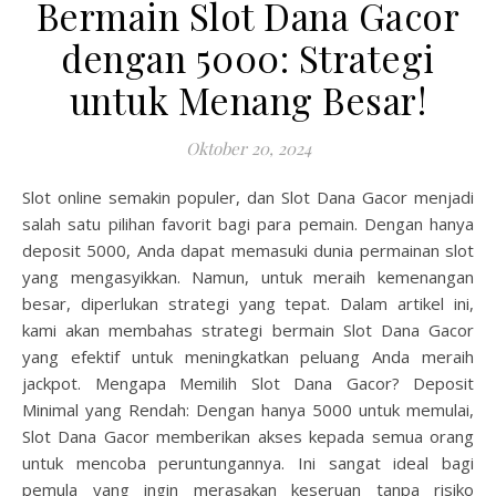
Bermain Slot Dana Gacor
dengan 5000: Strategi
untuk Menang Besar!
Oktober 20, 2024
Slot online semakin populer, dan Slot Dana Gacor menjadi
salah satu pilihan favorit bagi para pemain. Dengan hanya
deposit 5000, Anda dapat memasuki dunia permainan slot
yang mengasyikkan. Namun, untuk meraih kemenangan
besar, diperlukan strategi yang tepat. Dalam artikel ini,
kami akan membahas strategi bermain Slot Dana Gacor
yang efektif untuk meningkatkan peluang Anda meraih
jackpot. Mengapa Memilih Slot Dana Gacor? Deposit
Minimal yang Rendah: Dengan hanya 5000 untuk memulai,
Slot Dana Gacor memberikan akses kepada semua orang
untuk mencoba peruntungannya. Ini sangat ideal bagi
pemula yang ingin merasakan keseruan tanpa risiko