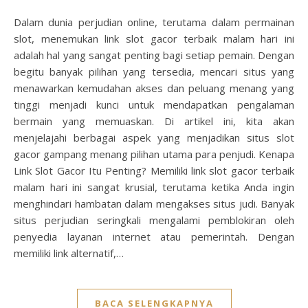
Dalam dunia perjudian online, terutama dalam permainan
slot, menemukan link slot gacor terbaik malam hari ini
adalah hal yang sangat penting bagi setiap pemain. Dengan
begitu banyak pilihan yang tersedia, mencari situs yang
menawarkan kemudahan akses dan peluang menang yang
tinggi menjadi kunci untuk mendapatkan pengalaman
bermain yang memuaskan. Di artikel ini, kita akan
menjelajahi berbagai aspek yang menjadikan situs slot
gacor gampang menang pilihan utama para penjudi. Kenapa
Link Slot Gacor Itu Penting? Memiliki link slot gacor terbaik
malam hari ini sangat krusial, terutama ketika Anda ingin
menghindari hambatan dalam mengakses situs judi. Banyak
situs perjudian seringkali mengalami pemblokiran oleh
penyedia layanan internet atau pemerintah. Dengan
memiliki link alternatif,…
BACA SELENGKAPNYA