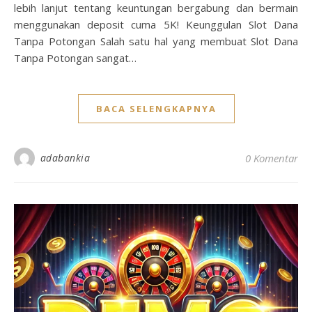
lebih lanjut tentang keuntungan bergabung dan bermain
menggunakan deposit cuma 5K! Keunggulan Slot Dana
Tanpa Potongan Salah satu hal yang membuat Slot Dana
Tanpa Potongan sangat…
BACA SELENGKAPNYA
adabankia
0 Komentar