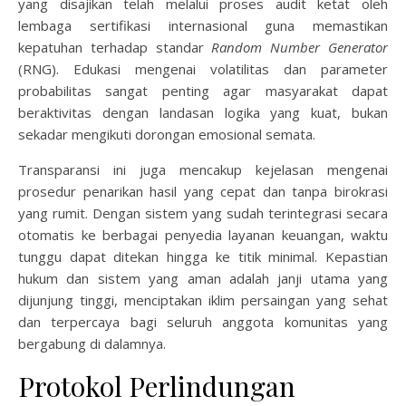
yang disajikan telah melalui proses audit ketat oleh
lembaga sertifikasi internasional guna memastikan
kepatuhan terhadap standar
Random Number Generator
(RNG). Edukasi mengenai volatilitas dan parameter
probabilitas sangat penting agar masyarakat dapat
beraktivitas dengan landasan logika yang kuat, bukan
sekadar mengikuti dorongan emosional semata.
Transparansi ini juga mencakup kejelasan mengenai
prosedur penarikan hasil yang cepat dan tanpa birokrasi
yang rumit. Dengan sistem yang sudah terintegrasi secara
otomatis ke berbagai penyedia layanan keuangan, waktu
tunggu dapat ditekan hingga ke titik minimal. Kepastian
hukum dan sistem yang aman adalah janji utama yang
dijunjung tinggi, menciptakan iklim persaingan yang sehat
dan terpercaya bagi seluruh anggota komunitas yang
bergabung di dalamnya.
Protokol Perlindungan