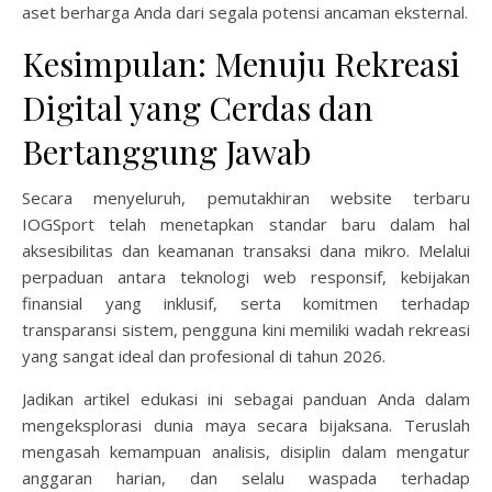
aset berharga Anda dari segala potensi ancaman eksternal.
Kesimpulan: Menuju Rekreasi
Digital yang Cerdas dan
Bertanggung Jawab
Secara menyeluruh, pemutakhiran website terbaru
IOGSport telah menetapkan standar baru dalam hal
aksesibilitas dan keamanan transaksi dana mikro. Melalui
perpaduan antara teknologi web responsif, kebijakan
finansial yang inklusif, serta komitmen terhadap
transparansi sistem, pengguna kini memiliki wadah rekreasi
yang sangat ideal dan profesional di tahun 2026.
Jadikan artikel edukasi ini sebagai panduan Anda dalam
mengeksplorasi dunia maya secara bijaksana. Teruslah
mengasah kemampuan analisis, disiplin dalam mengatur
anggaran harian, dan selalu waspada terhadap