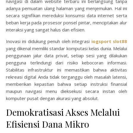
navigasi di dalam website terbaru ini berlangsung tanpa
adanya pemuatan ulang halaman yang menjemukan. Hal ini
secara signifikan mereduksi konsumsi data internet serta
beban kerja pada prosesor ponsel pintar, menciptakan alur
interaksi yang sangat halus dan efisien.
Inovasi ini didukung penuh oleh integrasi
iogsport slot88
yang dikenal memiliki standar komputasi kelas dunia. Melalui
penggunaan jalur data privat, setiap sesi yang dilakukan
pengguna terlindungi dari risiko kebocoran informasi.
Stabilitas infrastruktur ini memastikan bahwa aktivitas
rekreasi digital Anda tidak terganggu oleh masalah latensi,
memberikan kepastian bahwa setiap instruksi finansial
maupun navigasi menu dieksekusi secara instan oleh
komputer pusat dengan akurasi yang absolut.
Demokratisasi Akses Melalui
Efisiensi Dana Mikro