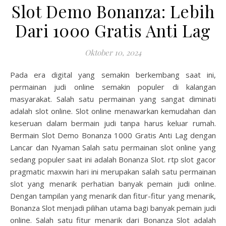
Slot Demo Bonanza: Lebih
Dari 1000 Gratis Anti Lag
Oktober 10, 2024
Pada era digital yang semakin berkembang saat ini,
permainan judi online semakin populer di kalangan
masyarakat. Salah satu permainan yang sangat diminati
adalah slot online. Slot online menawarkan kemudahan dan
keseruan dalam bermain judi tanpa harus keluar rumah.
Bermain Slot Demo Bonanza 1000 Gratis Anti Lag dengan
Lancar dan Nyaman Salah satu permainan slot online yang
sedang populer saat ini adalah Bonanza Slot. rtp slot gacor
pragmatic maxwin hari ini merupakan salah satu permainan
slot yang menarik perhatian banyak pemain judi online.
Dengan tampilan yang menarik dan fitur-fitur yang menarik,
Bonanza Slot menjadi pilihan utama bagi banyak pemain judi
online. Salah satu fitur menarik dari Bonanza Slot adalah