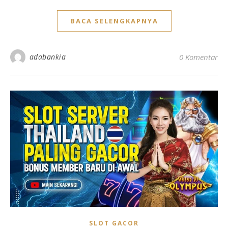
BACA SELENGKAPNYA
adabankia
0 Komentar
SLOT GACOR