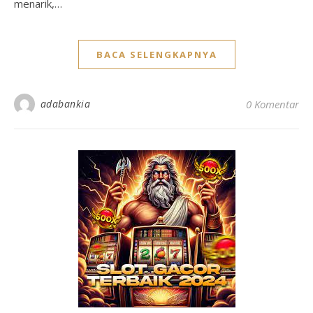
menarik,…
BACA SELENGKAPNYA
adabankia
0 Komentar