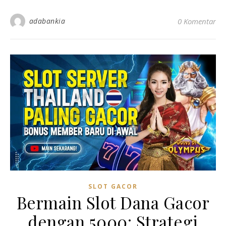
adabankia
0 Komentar
SLOT GACOR
Bermain Slot Dana Gacor
dengan 5000: Strategi