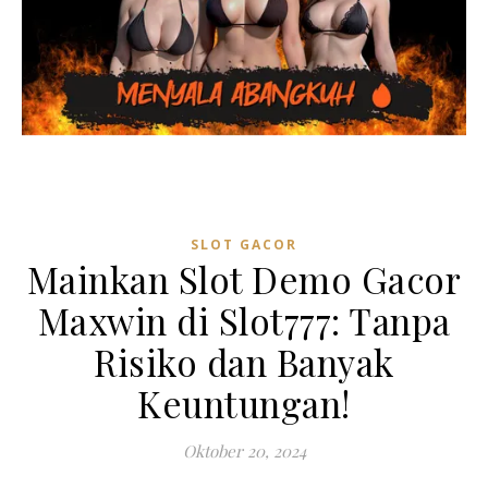
SLOT GACOR
Mainkan Slot Demo Gacor
Maxwin di Slot777: Tanpa
Risiko dan Banyak
Keuntungan!
Oktober 20, 2024