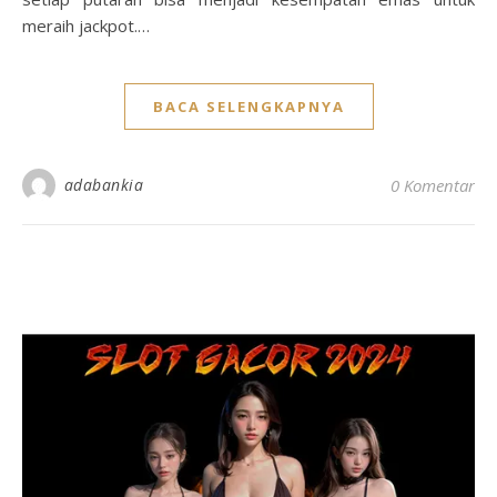
meraih jackpot.…
BACA SELENGKAPNYA
adabankia
0 Komentar