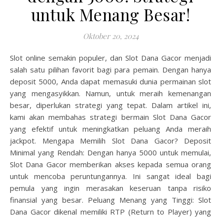
untuk Menang Besar!
Oktober 20, 2024
Slot online semakin populer, dan Slot Dana Gacor menjadi
salah satu pilihan favorit bagi para pemain. Dengan hanya
deposit 5000, Anda dapat memasuki dunia permainan slot
yang mengasyikkan. Namun, untuk meraih kemenangan
besar, diperlukan strategi yang tepat. Dalam artikel ini,
kami akan membahas strategi bermain Slot Dana Gacor
yang efektif untuk meningkatkan peluang Anda meraih
jackpot. Mengapa Memilih Slot Dana Gacor? Deposit
Minimal yang Rendah: Dengan hanya 5000 untuk memulai,
Slot Dana Gacor memberikan akses kepada semua orang
untuk mencoba peruntungannya. Ini sangat ideal bagi
pemula yang ingin merasakan keseruan tanpa risiko
finansial yang besar. Peluang Menang yang Tinggi: Slot
Dana Gacor dikenal memiliki RTP (Return to Player) yang