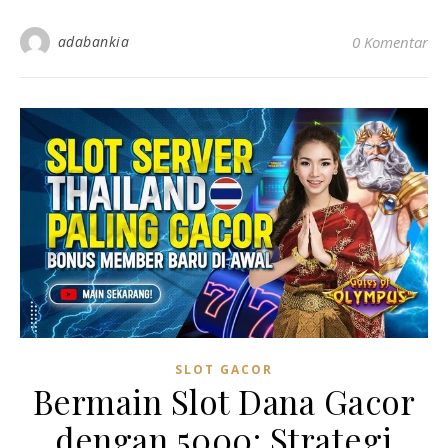
adabankia
0 Komentar
SLOT GACOR
Bermain Slot Dana Gacor
dengan 5000: Strategi