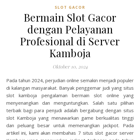
SLOT GACOR
Bermain Slot Gacor
dengan Pelayanan
Profesional di Server
Kamboja
Oktober 10, 2024
Pada tahun 2024, perjudian online semakin menjadi populer
di kalangan masyarakat. Banyak penggemar judi yang situs
slot kamboja pengalaman bermain slot online yang
menyenangkan dan menguntungkan. Salah satu pilihan
terbaik bagi para penjudi adalah bergabung dengan situs
slot Kamboja yang menawarkan game berkualitas tinggi
dan peluang besar untuk memenangkan jackpot. Pada
artikel ini, kami akan membahas 7 situs slot gacor server