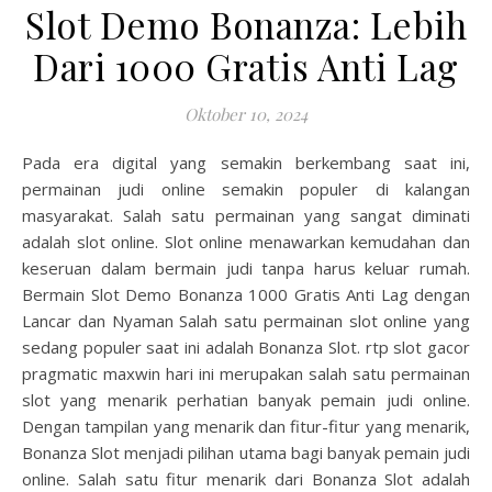
Slot Demo Bonanza: Lebih
Dari 1000 Gratis Anti Lag
Oktober 10, 2024
Pada era digital yang semakin berkembang saat ini,
permainan judi online semakin populer di kalangan
masyarakat. Salah satu permainan yang sangat diminati
adalah slot online. Slot online menawarkan kemudahan dan
keseruan dalam bermain judi tanpa harus keluar rumah.
Bermain Slot Demo Bonanza 1000 Gratis Anti Lag dengan
Lancar dan Nyaman Salah satu permainan slot online yang
sedang populer saat ini adalah Bonanza Slot. rtp slot gacor
pragmatic maxwin hari ini merupakan salah satu permainan
slot yang menarik perhatian banyak pemain judi online.
Dengan tampilan yang menarik dan fitur-fitur yang menarik,
Bonanza Slot menjadi pilihan utama bagi banyak pemain judi
online. Salah satu fitur menarik dari Bonanza Slot adalah