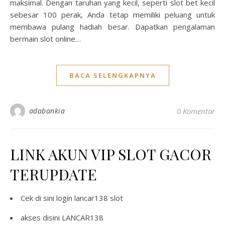
maksimal. Dengan taruhan yang kecil, seperti slot bet kecil
sebesar 100 perak, Anda tetap memiliki peluang untuk
membawa pulang hadiah besar. Dapatkan pengalaman
bermain slot online…
BACA SELENGKAPNYA
adabankia
0 Komentar
LINK AKUN VIP SLOT GACOR
TERUPDATE
Cek di sini
login lancar138 slot
akses disini
LANCAR138