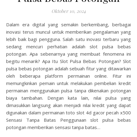
Oktober 10, 2024
Dalam era digital yang semakin berkembang, berbagai
inovasi terus muncul untuk memberikan pengalaman yang
lebih baik bagi pengguna. Salah satu inovasi terbaru yang
sedang mencuri perhatian adalah slot pulsa bebas
potongan. Apa sebenarnya yang membuat fenomena ini
begitu menarik? Apa Itu Slot Pulsa Bebas Potongan? Slot
pulsa bebas potongan adalah sebuah fitur yang ditawarkan
oleh beberapa platform permainan online. Fitur ini
memungkinkan pemain untuk melakukan pembelian kredit
permainan menggunakan pulsa tanpa dikenakan potongan
biaya tambahan. Dengan kata lain, nilai pulsa yang
dimasukkan langsung akan menjadi nilai kredit yang dapat
digunakan dalam permainan toto slot 4d gacor pecah x500
Sensasi Tanpa Batas Penggunaan slot pulsa bebas
potongan memberikan sensasi tanpa batas…