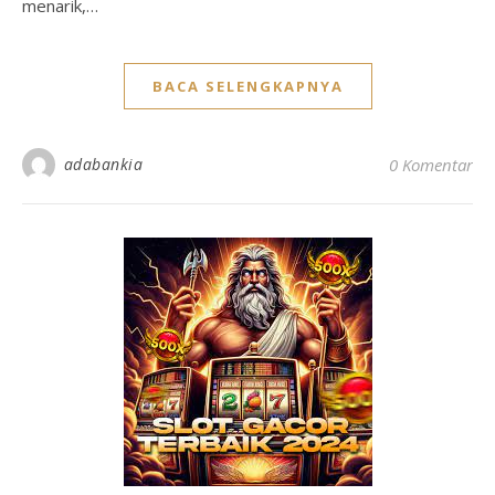
menarik,…
BACA SELENGKAPNYA
adabankia
0 Komentar