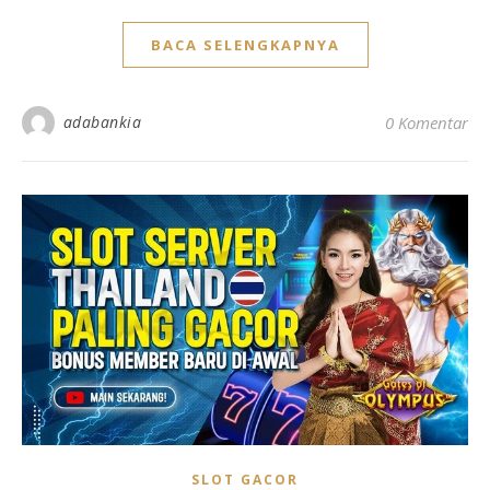
BACA SELENGKAPNYA
adabankia
0 Komentar
SLOT GACOR