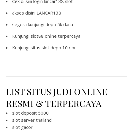
Cek di sini
login lancar138 slot
akses disini
LANCAR138
segera kunjungi
depo 5k dana
Kunjungi
slot88 online terpercaya
Kunjungi
situs slot depo 10 ribu
LIST SITUS JUDI ONLINE
RESMI & TERPERCAYA
slot deposit 5000
slot server thailand
slot gacor