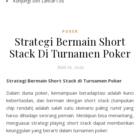
Kunjungi
Slot Lancar138
POKER
Strategi Bermain Short
Stack Di Turnamen Poker
Juni 19, 2024
Strategi Bermain Short Stack di Turnamen Poker
Dalam dunia poker, kemampuan beradaptasi adalah kunci
keberhasilan, dan bermain dengan short stack (tumpukan
chip rendah) adalah salah satu skenario paling rumit yang
harus dihadapi seorang pemain. Meskipun bisa menantang,
menguasai strategi playing short stack dapat memberikan
keunggulan yang berarti dalam turnamen poker.