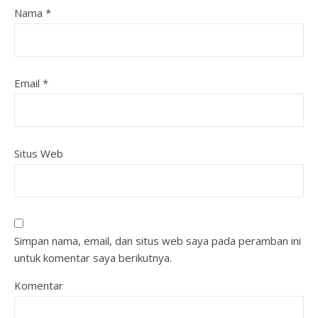
Nama
*
Email
*
Situs Web
Simpan nama, email, dan situs web saya pada peramban ini
untuk komentar saya berikutnya.
Komentar