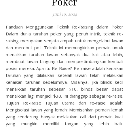
Poker
Juni 19, 2024
Panduan Menggunakan Teknik Re-Raising dalam Poker
Dalam dunia taruhan poker yang penuh intrik, teknik re-
raising merupakan senjata ampuh untuk mengelabui lawan
dan merebut pot. Teknik ini memungkinkan pemain untuk
menaikkan taruhan lawan sebanyak dua kali atau lebih,
membuat lawan bingung dan mempertimbangkan kembali
posisi mereka. Apa itu Re-Raise? Re-raise adalah kenaikan
taruhan yang dilakukan setelah lawan telah melakukan
kenaikan taruhan sebelumnya. Misalnya, jika blinds kecil
menaikkan taruhan sebesar $10, blinds besar dapat
menaikkan lagi menjadi $30. Ini dianggap sebagai re-raise.
Tujuan Re-Raise Tujuan utama dari re-raise adalah:
Mengisolasi lawan yang lemah: Memisahkan pemain lemah
yang cenderung banyak melakukan call dari pemain kuat
yang mungkin memiliki tangan yang lebih baik.