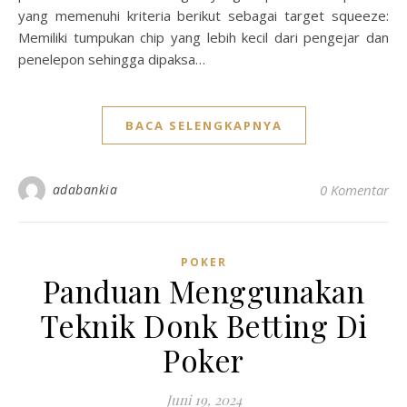
yang memenuhi kriteria berikut sebagai target squeeze:
Memiliki tumpukan chip yang lebih kecil dari pengejar dan
penelepon sehingga dipaksa…
BACA SELENGKAPNYA
adabankia
0 Komentar
POKER
Panduan Menggunakan
Teknik Donk Betting Di
Poker
Juni 19, 2024