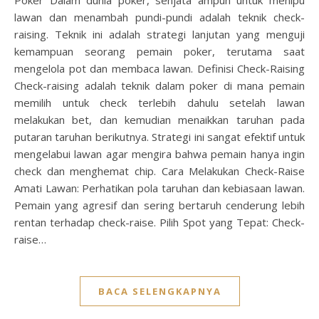
Poker Dalam dunia poker, senjata ampuh untuk menipu
lawan dan menambah pundi-pundi adalah teknik check-
raising. Teknik ini adalah strategi lanjutan yang menguji
kemampuan seorang pemain poker, terutama saat
mengelola pot dan membaca lawan. Definisi Check-Raising
Check-raising adalah teknik dalam poker di mana pemain
memilih untuk check terlebih dahulu setelah lawan
melakukan bet, dan kemudian menaikkan taruhan pada
putaran taruhan berikutnya. Strategi ini sangat efektif untuk
mengelabui lawan agar mengira bahwa pemain hanya ingin
check dan menghemat chip. Cara Melakukan Check-Raise
Amati Lawan: Perhatikan pola taruhan dan kebiasaan lawan.
Pemain yang agresif dan sering bertaruh cenderung lebih
rentan terhadap check-raise. Pilih Spot yang Tepat: Check-
raise…
BACA SELENGKAPNYA