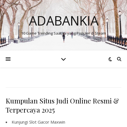
ADABANKIA
10 Game Trending Saat Ini yang Populer di Steam
Kumpulan Situs Judi Online Resmi &
Terpercaya 2025
Kunjungi
Slot Gacor Maxwin