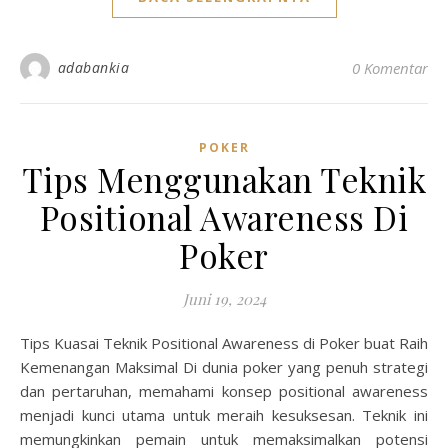
adabankia
0 Komentar
POKER
Tips Menggunakan Teknik
Positional Awareness Di
Poker
Juni 19, 2024
Tips Kuasai Teknik Positional Awareness di Poker buat Raih
Kemenangan Maksimal Di dunia poker yang penuh strategi
dan pertaruhan, memahami konsep positional awareness
menjadi kunci utama untuk meraih kesuksesan. Teknik ini
memungkinkan pemain untuk memaksimalkan potensi