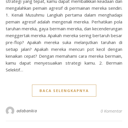
strategi yang tepat, kamu dapat membalikkan keadaan dan
mengalahkan pemain agresif di permainan mereka sendiri.
1. Kenali Musuhmu Langkah pertama dalam menghadapi
pemain agresif adalah mengenali mereka. Perhatikan pola
taruhan mereka, gaya bermain mereka, dan kecenderungan
menggertak mereka. Apakah mereka sering bertaruh besar
pre-flop? Apakah mereka suka melanjutkan taruhan di
setiap jalan? Apakah mereka mencuri pot kecil dengan
kenaikan cepat? Dengan memahami cara mereka bermain,
kamu dapat menyesuaikan strategi kamu. 2. Bermain
Selektif…
BACA SELENGKAPNYA
adabankia
0 Komentar