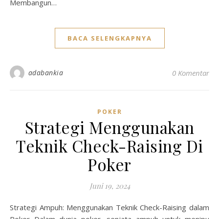
Membangun…
BACA SELENGKAPNYA
adabankia
0 Komentar
POKER
Strategi Menggunakan
Teknik Check-Raising Di
Poker
Juni 19, 2024
Strategi Ampuh: Menggunakan Teknik Check-Raising dalam