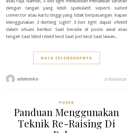
atau raja. Namun, 3-bet light melibatkan menaikkan taruhan
dengan tangan yang lebih spekulatif, seperti suited
connector atau kartu tinggi yang tidak berpasangan. Kapan
Menggunakan 3-Betting Light? 3-bet light dapat efektif
dalam situasi berikut: Saat berada di posisi awal atau
tengah Saat blind relatif kecil Saat pot kecil Saat lawan…
BACA SELENGKAPNYA
adabankia
0 Komentar
POKER
Panduan Menggunakan
Teknik Re-Raising Di