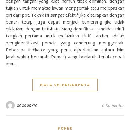
dengan tangan yang kuat namun tidak dominan, dengan
tujuan untuk memaksa lawan menggertak atau melepaskan
diri dari pot. Teknik ini sangat efektif jika diterapkan dengan
benar, tetapi juga dapat menjadi bumerang jika tidak
dilakukan dengan hati-hati. Mengidentifikasi Kandidat Bluff
Langkah pertama untuk melakukan Bluff Catcher adalah
mengidentifikasi pemain yang cenderung menggertak.
Beberapa indikator yang perlu diperhatikan antara lain:
Jarak waktu bertaruh: Pemain yang bertaruh terlalu cepat
atau…
BACA SELENGKAPNYA
adabankia
0 Komentar
POKER