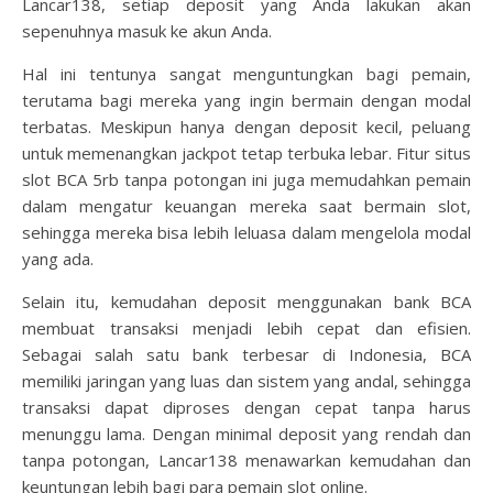
Lancar138, setiap deposit yang Anda lakukan akan
sepenuhnya masuk ke akun Anda.
Hal ini tentunya sangat menguntungkan bagi pemain,
terutama bagi mereka yang ingin bermain dengan modal
terbatas. Meskipun hanya dengan deposit kecil, peluang
untuk memenangkan jackpot tetap terbuka lebar. Fitur situs
slot BCA 5rb tanpa potongan ini juga memudahkan pemain
dalam mengatur keuangan mereka saat bermain slot,
sehingga mereka bisa lebih leluasa dalam mengelola modal
yang ada.
Selain itu, kemudahan deposit menggunakan bank BCA
membuat transaksi menjadi lebih cepat dan efisien.
Sebagai salah satu bank terbesar di Indonesia, BCA
memiliki jaringan yang luas dan sistem yang andal, sehingga
transaksi dapat diproses dengan cepat tanpa harus
menunggu lama. Dengan minimal deposit yang rendah dan
tanpa potongan, Lancar138 menawarkan kemudahan dan
keuntungan lebih bagi para pemain slot online.