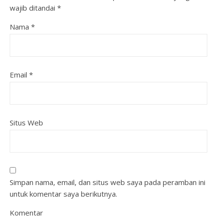
wajib ditandai
*
Nama
*
Email
*
Situs Web
Simpan nama, email, dan situs web saya pada peramban ini
untuk komentar saya berikutnya.
Komentar