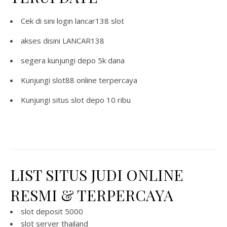
Cek di sini
login lancar138 slot
akses disini
LANCAR138
segera kunjungi
depo 5k dana
Kunjungi
slot88 online terpercaya
Kunjungi
situs slot depo 10 ribu
LIST SITUS JUDI ONLINE
RESMI & TERPERCAYA
slot deposit 5000
slot server thailand