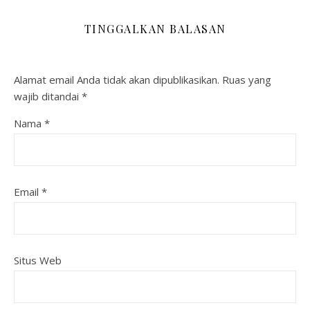
TINGGALKAN BALASAN
Alamat email Anda tidak akan dipublikasikan.
Ruas yang
wajib ditandai
*
Nama
*
Email
*
Situs Web