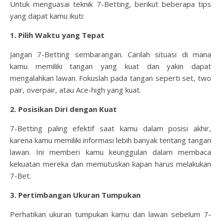
Untuk menguasai teknik 7-Betting, berikut beberapa tips
yang dapat kamu ikuti:
1. Pilih Waktu yang Tepat
Jangan 7-Betting sembarangan. Carilah situasi di mana
kamu memiliki tangan yang kuat dan yakin dapat
mengalahkan lawan. Fokuslah pada tangan seperti set, two
pair, overpair, atau Ace-high yang kuat.
2. Posisikan Diri dengan Kuat
7-Betting paling efektif saat kamu dalam posisi akhir,
karena kamu memiliki informasi lebih banyak tentang tangan
lawan. Ini memberi kamu keunggulan dalam membaca
kekuatan mereka dan memutuskan kapan harus melakukan
7-Bet.
3. Pertimbangan Ukuran Tumpukan
Perhatikan ukuran tumpukan kamu dan lawan sebelum 7-