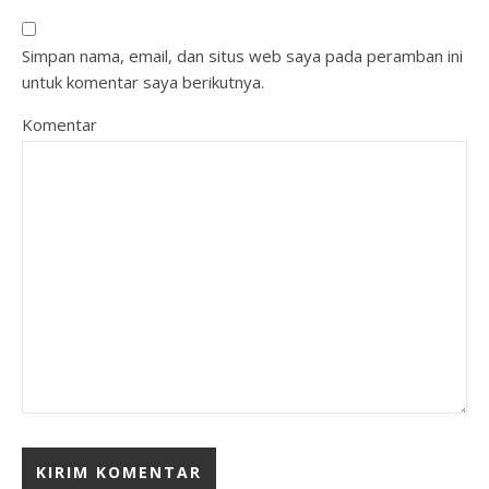
Simpan nama, email, dan situs web saya pada peramban ini
untuk komentar saya berikutnya.
Komentar