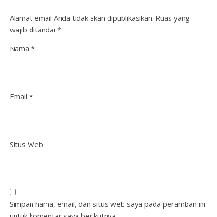
Alamat email Anda tidak akan dipublikasikan.
Ruas yang
wajib ditandai
*
Nama
*
Email
*
Situs Web
Simpan nama, email, dan situs web saya pada peramban ini
untuk komentar saya berikutnya.