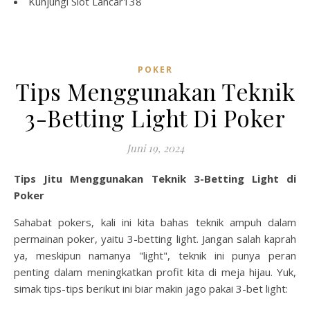
Kunjungi
Slot Lancar138
POKER
Tips Menggunakan Teknik
3-Betting Light Di Poker
Juni 19, 2024
Tips Jitu Menggunakan Teknik 3-Betting Light di
Poker
Sahabat pokers, kali ini kita bahas teknik ampuh dalam
permainan poker, yaitu 3-betting light. Jangan salah kaprah
ya, meskipun namanya "light", teknik ini punya peran
penting dalam meningkatkan profit kita di meja hijau. Yuk,
simak tips-tips berikut ini biar makin jago pakai 3-bet light: