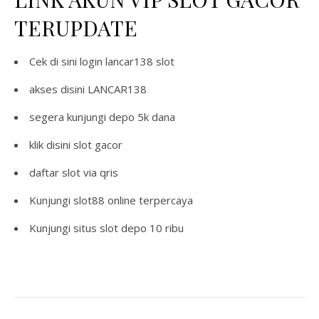
TERUPDATE
Cek di sini
login lancar138 slot
akses disini
LANCAR138
segera kunjungi
depo 5k dana
klik disini
slot gacor
daftar
slot via qris
Kunjungi
slot88 online terpercaya
Kunjungi
situs slot depo 10 ribu