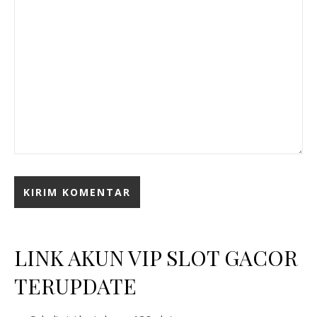
LINK AKUN VIP SLOT GACOR
TERUPDATE