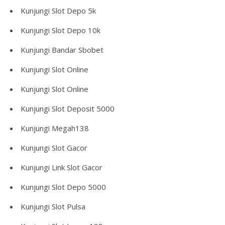
Kunjungi
Slot Depo 5k
Kunjungi
Slot Depo 10k
Kunjungi
Bandar Sbobet
Kunjungi
Slot Online
Kunjungi
Slot Online
Kunjungi
Slot Deposit 5000
Kunjungi
Megah138
Kunjungi
Slot Gacor
Kunjungi
Link Slot Gacor
Kunjungi
Slot Depo 5000
Kunjungi
Slot Pulsa