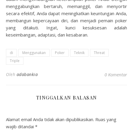
menggabungkan bertaruh, memanggil, dan menyortir
secara efektif, Anda dapat meningkatkan keuntungan Anda,
membangun kepercayaan diri, dan menjadi pemain poker
yang ditakuti. Ingat, kunci kesuksesan adalah
keseimbangan, adaptasi, dan kesabaran.
di
Menggunakan
Poker
Teknik
Threat
Triple
Oleh
adabankia
0 Komentar
TINGGALKAN BALASAN
Alamat email Anda tidak akan dipublikasikan.
Ruas yang
wajib ditandai
*