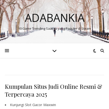
ADABANKIA
10 Game Trending Saat Ini yang Populer di Steam
Kumpulan Situs Judi Online Resmi &
Terpercaya 2025
Kunjungi
Slot Gacor Maxwin