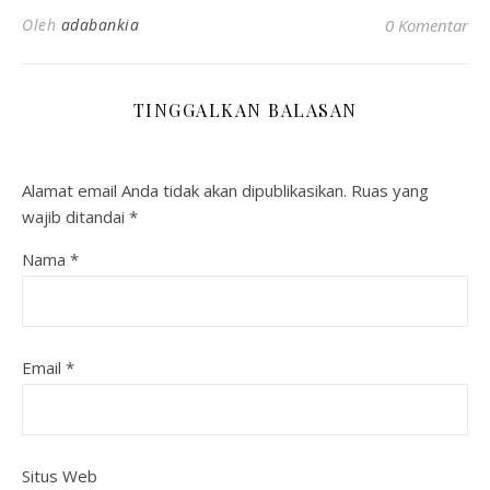
Oleh
adabankia
0 Komentar
TINGGALKAN BALASAN
Alamat email Anda tidak akan dipublikasikan.
Ruas yang
wajib ditandai
*
Nama
*
Email
*
Situs Web