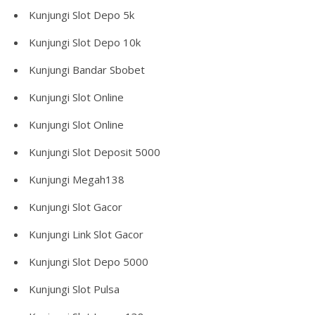
Kunjungi
Slot Depo 5k
Kunjungi
Slot Depo 10k
Kunjungi
Bandar Sbobet
Kunjungi
Slot Online
Kunjungi
Slot Online
Kunjungi
Slot Deposit 5000
Kunjungi
Megah138
Kunjungi
Slot Gacor
Kunjungi
Link Slot Gacor
Kunjungi
Slot Depo 5000
Kunjungi
Slot Pulsa