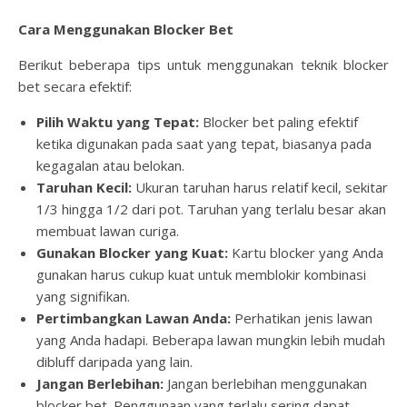
Cara Menggunakan Blocker Bet
Berikut beberapa tips untuk menggunakan teknik blocker
bet secara efektif:
Pilih Waktu yang Tepat:
Blocker bet paling efektif
ketika digunakan pada saat yang tepat, biasanya pada
kegagalan atau belokan.
Taruhan Kecil:
Ukuran taruhan harus relatif kecil, sekitar
1/3 hingga 1/2 dari pot. Taruhan yang terlalu besar akan
membuat lawan curiga.
Gunakan Blocker yang Kuat:
Kartu blocker yang Anda
gunakan harus cukup kuat untuk memblokir kombinasi
yang signifikan.
Pertimbangkan Lawan Anda:
Perhatikan jenis lawan
yang Anda hadapi. Beberapa lawan mungkin lebih mudah
dibluff daripada yang lain.
Jangan Berlebihan:
Jangan berlebihan menggunakan
blocker bet. Penggunaan yang terlalu sering dapat