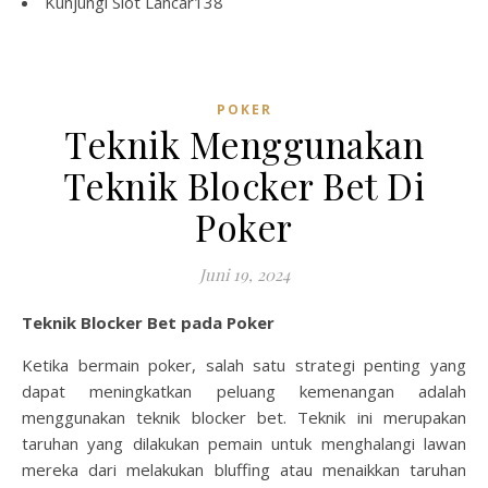
Kunjungi
Slot Lancar138
POKER
Teknik Menggunakan
Teknik Blocker Bet Di
Poker
Juni 19, 2024
Teknik Blocker Bet pada Poker
Ketika bermain poker, salah satu strategi penting yang
dapat meningkatkan peluang kemenangan adalah
menggunakan teknik blocker bet. Teknik ini merupakan
taruhan yang dilakukan pemain untuk menghalangi lawan
mereka dari melakukan bluffing atau menaikkan taruhan