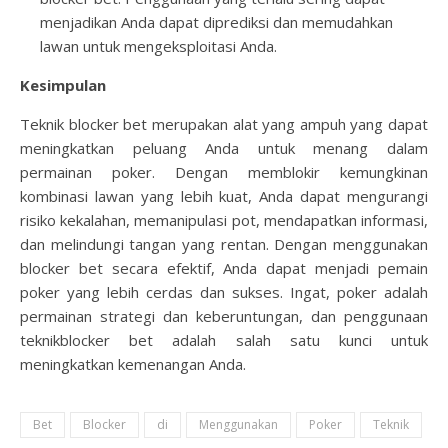
menjadikan Anda dapat diprediksi dan memudahkan
lawan untuk mengeksploitasi Anda.
Kesimpulan
Teknik blocker bet merupakan alat yang ampuh yang dapat
meningkatkan peluang Anda untuk menang dalam
permainan poker. Dengan memblokir kemungkinan
kombinasi lawan yang lebih kuat, Anda dapat mengurangi
risiko kekalahan, memanipulasi pot, mendapatkan informasi,
dan melindungi tangan yang rentan. Dengan menggunakan
blocker bet secara efektif, Anda dapat menjadi pemain
poker yang lebih cerdas dan sukses. Ingat, poker adalah
permainan strategi dan keberuntungan, dan penggunaan
teknikblocker bet adalah salah satu kunci untuk
meningkatkan kemenangan Anda.
Bet
Blocker
di
Menggunakan
Poker
Teknik