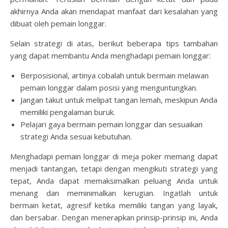
akhirnya Anda akan mendapat manfaat dari kesalahan yang
dibuat oleh pemain longgar.
Selain strategi di atas, berikut beberapa tips tambahan
yang dapat membantu Anda menghadapi pemain longgar:
Berposisional, artinya cobalah untuk bermain melawan
pemain longgar dalam posisi yang menguntungkan.
Jangan takut untuk melipat tangan lemah, meskipun Anda
memiliki pengalaman buruk.
Pelajari gaya bermain pemain longgar dan sesuaikan
strategi Anda sesuai kebutuhan.
Menghadapi pemain longgar di meja poker memang dapat
menjadi tantangan, tetapi dengan mengikuti strategi yang
tepat, Anda dapat memaksimalkan peluang Anda untuk
menang dan meminimalkan kerugian. Ingatlah untuk
bermain ketat, agresif ketika memiliki tangan yang layak,
dan bersabar. Dengan menerapkan prinsip-prinsip ini, Anda