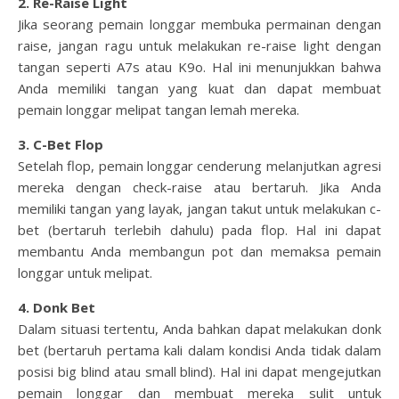
2. Re-Raise Light
Jika seorang pemain longgar membuka permainan dengan
raise, jangan ragu untuk melakukan re-raise light dengan
tangan seperti A7s atau K9o. Hal ini menunjukkan bahwa
Anda memiliki tangan yang kuat dan dapat membuat
pemain longgar melipat tangan lemah mereka.
3. C-Bet Flop
Setelah flop, pemain longgar cenderung melanjutkan agresi
mereka dengan check-raise atau bertaruh. Jika Anda
memiliki tangan yang layak, jangan takut untuk melakukan c-
bet (bertaruh terlebih dahulu) pada flop. Hal ini dapat
membantu Anda membangun pot dan memaksa pemain
longgar untuk melipat.
4. Donk Bet
Dalam situasi tertentu, Anda bahkan dapat melakukan donk
bet (bertaruh pertama kali dalam kondisi Anda tidak dalam
posisi big blind atau small blind). Hal ini dapat mengejutkan
pemain longgar dan membuat mereka sulit untuk