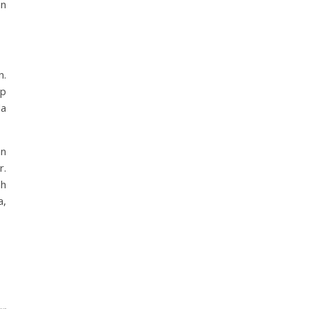
an
n.
ap
da
an
r.
ah
a,