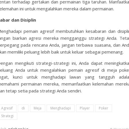
entan terhadap gertakan dan permainan tiga taruhan. Manfaatk
elemahan ini untuk mengalahkan mereka dalam permainan.
abar dan Disiplin
enghadapi pemain agresif membutuhkan kesabaran dan disipli
angan biarkan agresi mereka mengganggu strategi Anda. Tet
erpegang pada rencana Anda, jangan terbawa suasana, dan An
kan memiliki peluang lebih baik untuk keluar sebagai pemenang.
engan mengikuti strategi-strategi ini, Anda dapat meningkatk
eluang Anda untuk mengalahkan pemain agresif di meja poke
ngat, kunci untuk menghadapi lawan yang tangguh adal
emahami permainan mereka, memanfaatkan kelemahan merek
an tetap setia pada strategi Anda sendiri.
Agresif
di
Meja
Menghadapi
Player
Poker
Strategi