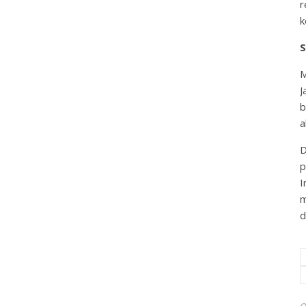
r
k
S
M
J
b
a
D
p
I
m
d