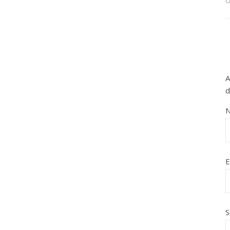
O
A
d
E
S