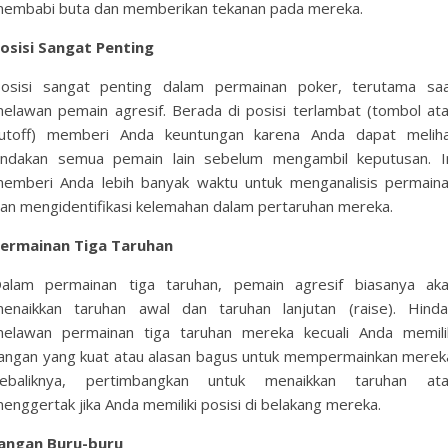
embabi buta dan memberikan tekanan pada mereka.
osisi Sangat Penting
osisi sangat penting dalam permainan poker, terutama sa
elawan pemain agresif. Berada di posisi terlambat (tombol at
utoff) memberi Anda keuntungan karena Anda dapat melih
indakan semua pemain lain sebelum mengambil keputusan. I
emberi Anda lebih banyak waktu untuk menganalisis permain
an mengidentifikasi kelemahan dalam pertaruhan mereka.
ermainan Tiga Taruhan
alam permainan tiga taruhan, pemain agresif biasanya ak
enaikkan taruhan awal dan taruhan lanjutan (raise). Hinda
elawan permainan tiga taruhan mereka kecuali Anda memili
angan yang kuat atau alasan bagus untuk mempermainkan merek
ebaliknya, pertimbangkan untuk menaikkan taruhan at
enggertak jika Anda memiliki posisi di belakang mereka.
angan Buru-buru