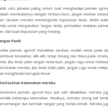
alah satu jebakan paling umum saat menghadapi pemain agres
dalah membalasnya dengan terburu-buru. Jangan biarkan tekan
ari taruhan mereka memengaruhi keputusan Anda. Ambil wak
nda untuk menganalisis tangan Anda, perhatikan tindakan pema
ain, dan buat keputusan yang matang.
angan Panik
etika pemain agresif menaikkan taruhan, mudah untuk panik d
embuat kesalahan. Alih-alih, tetap tenang dan fokus pada strate
nda. Jika Anda yakin tangan Anda kuat, jangan ragu untuk melaw
ertaruhan mereka. Jika Anda tidak yakin, jangan ragu untuk melip
an menghindari kerugian besar.
anfaatkan Kelemahan mereka
ementara pemain agresif bisa jadi sulit dikalahkan, mereka ju
emiliki beberapa kelemahan. Misalnya, mereka sering kali terla
ersemangat dan bermain tangan yang terlalu lemah. Mereka ju