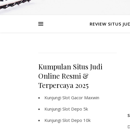
REVIEW SITUS JU
Kumpulan Situs Judi
Online Resmi &
Terpercaya 2025
Kunjungi
Slot Gacor Maxwin
Kunjungi
Slot Depo 5k
S
Kunjungi
Slot Depo 10k
D