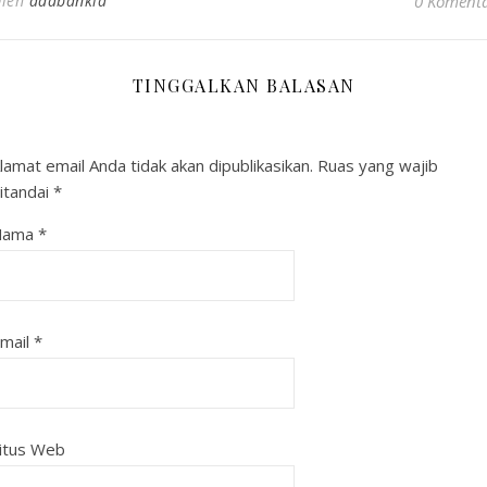
leh
adabankia
0 Koment
TINGGALKAN BALASAN
lamat email Anda tidak akan dipublikasikan.
Ruas yang wajib
itandai
*
Nama
*
mail
*
itus Web