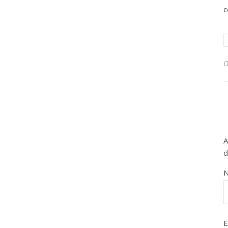
c
O
A
d
E