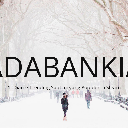
ADABANKI
10 Game Trending Saat Ini yang Populer di Steam