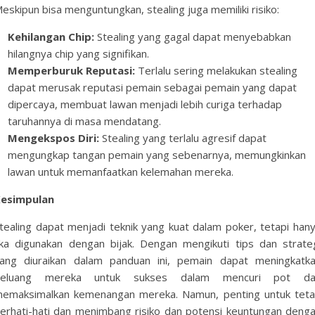
eskipun bisa menguntungkan, stealing juga memiliki risiko:
Kehilangan Chip:
Stealing yang gagal dapat menyebabkan
hilangnya chip yang signifikan.
Memperburuk Reputasi:
Terlalu sering melakukan stealing
dapat merusak reputasi pemain sebagai pemain yang dapat
dipercaya, membuat lawan menjadi lebih curiga terhadap
taruhannya di masa mendatang.
Mengekspos Diri:
Stealing yang terlalu agresif dapat
mengungkap tangan pemain yang sebenarnya, memungkinkan
lawan untuk memanfaatkan kelemahan mereka.
esimpulan
tealing dapat menjadi teknik yang kuat dalam poker, tetapi han
ika digunakan dengan bijak. Dengan mengikuti tips dan strate
ang diuraikan dalam panduan ini, pemain dapat meningkatk
peluang mereka untuk sukses dalam mencuri pot da
emaksimalkan kemenangan mereka. Namun, penting untuk tet
erhati-hati dan menimbang risiko dan potensi keuntungan deng