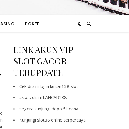
CASINO
POKER
LINK AKUN VIP
SLOT GACOR
TERUPDATE
r
Cek di sini
login lancar138 slot
akses disini
LANCAR138
segera kunjungi
depo 5k dana
ko
an
Kunjungi
slot88 online terpercaya
ot