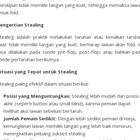
eskipun tidak memiliki tangan yang kuat, sehingga memaksa law
ntuk fold.
engertian Stealing
tealing adalah praktik melakukan taruhan atau kenaikan taruh
aat tidak memiliki tangan yang kuat, berharap lawan akan fold. I
isa dilakukan pada ronde pre-flop, post-flop, atau bahkan pa
onde pertaruhan berikutnya.
ituasi yang Tepat untuk Stealing
tealing paling efektif dalam situasi berikut:
Posisi yang Menguntungkan:
Stealing lebih mudah dari posisi
akhir (seperti button atau small blind), karena pemain dapat
melihat aksi lawan sebelum bertaruh.
Jumlah Pemain Sedikit:
Dengan lebih sedikit pemain di meja,
kemungkinan lawan memiliki tangan yang lebih baik menurun,
meningkatkan peluang sukses stealing.