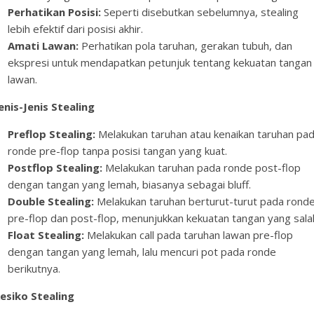
Perhatikan Posisi:
Seperti disebutkan sebelumnya, stealing
lebih efektif dari posisi akhir.
Amati Lawan:
Perhatikan pola taruhan, gerakan tubuh, dan
ekspresi untuk mendapatkan petunjuk tentang kekuatan tangan
lawan.
enis-Jenis Stealing
Preflop Stealing:
Melakukan taruhan atau kenaikan taruhan pa
ronde pre-flop tanpa posisi tangan yang kuat.
Postflop Stealing:
Melakukan taruhan pada ronde post-flop
dengan tangan yang lemah, biasanya sebagai bluff.
Double Stealing:
Melakukan taruhan berturut-turut pada rond
pre-flop dan post-flop, menunjukkan kekuatan tangan yang sala
Float Stealing:
Melakukan call pada taruhan lawan pre-flop
dengan tangan yang lemah, lalu mencuri pot pada ronde
berikutnya.
esiko Stealing