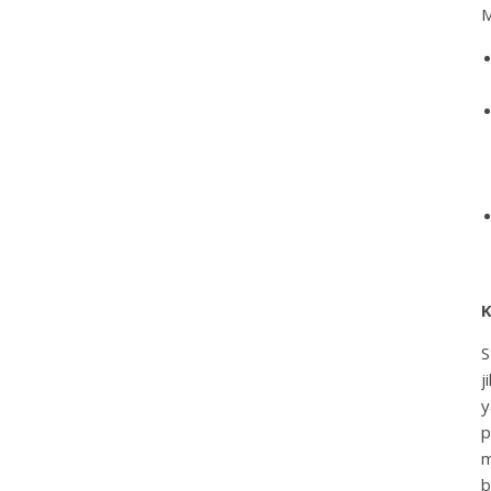
M
K
S
j
y
m
b