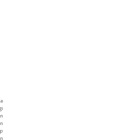
ya
gi
an
n
ap
an