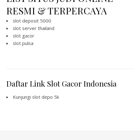
RESMI & TERPERCAYA
slot deposit 5000
slot server thailand
slot gacor
slot pulsa
Daftar Link Slot Gacor Indonesia
Kunjungi
slot depo 5k