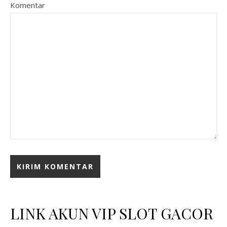
Komentar
LINK AKUN VIP SLOT GACOR