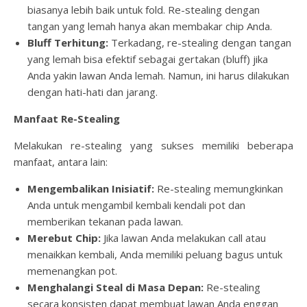
biasanya lebih baik untuk fold. Re-stealing dengan
tangan yang lemah hanya akan membakar chip Anda.
Bluff Terhitung:
Terkadang, re-stealing dengan tangan
yang lemah bisa efektif sebagai gertakan (bluff) jika
Anda yakin lawan Anda lemah. Namun, ini harus dilakukan
dengan hati-hati dan jarang.
Manfaat Re-Stealing
Melakukan re-stealing yang sukses memiliki beberapa
manfaat, antara lain:
Mengembalikan Inisiatif:
Re-stealing memungkinkan
Anda untuk mengambil kembali kendali pot dan
memberikan tekanan pada lawan.
Merebut Chip:
Jika lawan Anda melakukan call atau
menaikkan kembali, Anda memiliki peluang bagus untuk
memenangkan pot.
Menghalangi Steal di Masa Depan:
Re-stealing
secara konsisten dapat membuat lawan Anda enggan