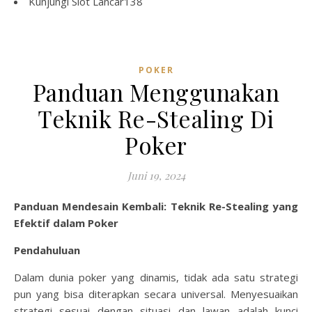
Kunjungi
Slot Lancar138
POKER
Panduan Menggunakan
Teknik Re-Stealing Di
Poker
Juni 19, 2024
Panduan Mendesain Kembali: Teknik Re-Stealing yang
Efektif dalam Poker
Pendahuluan
Dalam dunia poker yang dinamis, tidak ada satu strategi
pun yang bisa diterapkan secara universal. Menyesuaikan
strategi sesuai dengan situasi dan lawan adalah kunci