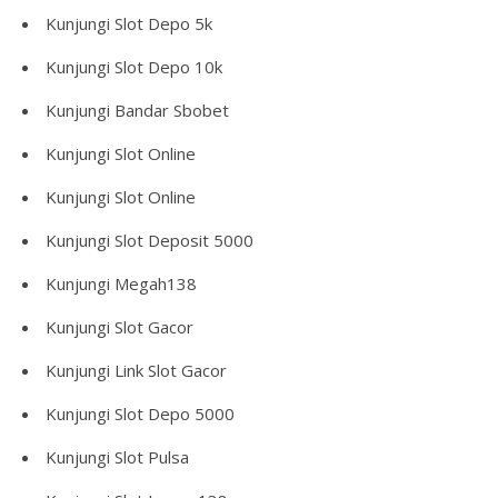
Kunjungi
Slot Depo 5k
Kunjungi
Slot Depo 10k
Kunjungi
Bandar Sbobet
Kunjungi
Slot Online
Kunjungi
Slot Online
Kunjungi
Slot Deposit 5000
Kunjungi
Megah138
Kunjungi
Slot Gacor
Kunjungi
Link Slot Gacor
Kunjungi
Slot Depo 5000
Kunjungi
Slot Pulsa