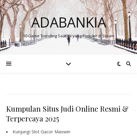
ADABANKIA
10 Game Trending Saat Ini yang Populer di Steam
Kumpulan Situs Judi Online Resmi &
Terpercaya 2025
Kunjungi
Slot Gacor Maxwin