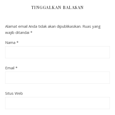
TINGGALKAN BALASAN
Alamat email Anda tidak akan dipublikasikan.
Ruas yang
wajib ditandai
*
Nama
*
Email
*
Situs Web