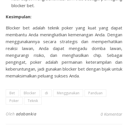
blocker bet.
Kesimpulan:
Blocker bet adalah teknik poker yang kuat yang dapat
membantu Anda meningkatkan kemenangan Anda. Dengan
menggunakannya secara strategis dan memperhatikan
reaksi lawan, Anda dapat mengadu domba lawan,
mengurangi risiko, dan menghasilkan chip. Sebagai
pengingat, poker adalah permainan keterampilan dan
keberuntungan, jadi gunakan blocker bet dengan bijak untuk
memaksimalkan peluang sukses Anda.
Bet
Blocker
di
Menggunakan
Panduan
Poker
Teknik
Oleh
adabankia
0 Komentar