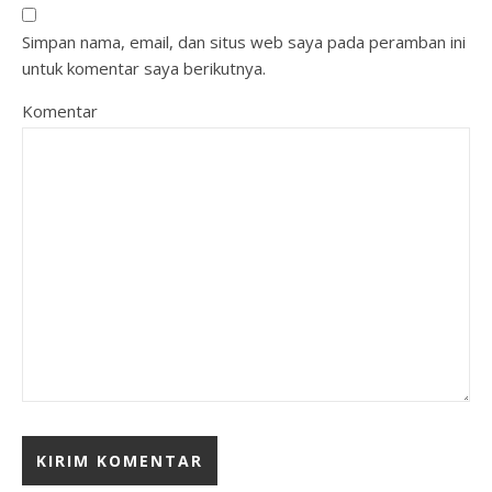
Simpan nama, email, dan situs web saya pada peramban ini
untuk komentar saya berikutnya.
Komentar