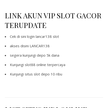
LINK AKUN VIP SLOT GACOR
TERUPDATE
Cek di sini
login lancar138 slot
akses disini
LANCAR138
segera kunjungi
depo 5k dana
Kunjungi
slot88 online terpercaya
Kunjungi
situs slot depo 10 ribu