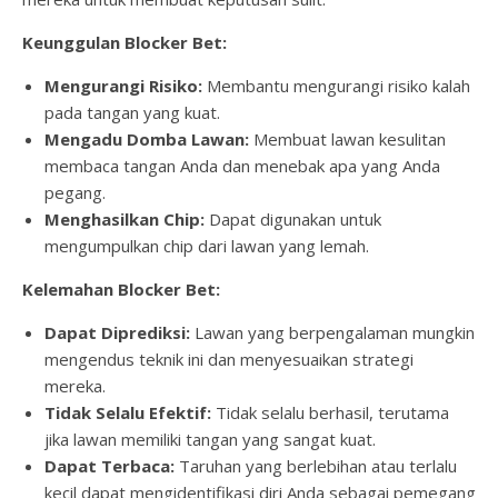
Keunggulan Blocker Bet:
Mengurangi Risiko:
Membantu mengurangi risiko kalah
pada tangan yang kuat.
Mengadu Domba Lawan:
Membuat lawan kesulitan
membaca tangan Anda dan menebak apa yang Anda
pegang.
Menghasilkan Chip:
Dapat digunakan untuk
mengumpulkan chip dari lawan yang lemah.
Kelemahan Blocker Bet:
Dapat Diprediksi:
Lawan yang berpengalaman mungkin
mengendus teknik ini dan menyesuaikan strategi
mereka.
Tidak Selalu Efektif:
Tidak selalu berhasil, terutama
jika lawan memiliki tangan yang sangat kuat.
Dapat Terbaca:
Taruhan yang berlebihan atau terlalu
kecil dapat mengidentifikasi diri Anda sebagai pemegang