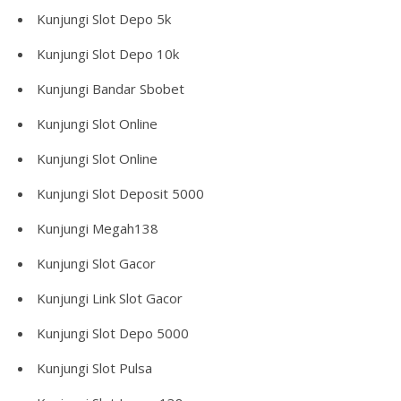
Kunjungi
Slot Depo 5k
Kunjungi
Slot Depo 10k
Kunjungi
Bandar Sbobet
Kunjungi
Slot Online
Kunjungi
Slot Online
Kunjungi
Slot Deposit 5000
Kunjungi
Megah138
Kunjungi
Slot Gacor
Kunjungi
Link Slot Gacor
Kunjungi
Slot Depo 5000
Kunjungi
Slot Pulsa