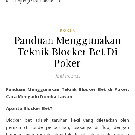
Kunjungi
Slot Lancar138
POKER
Panduan Menggunakan
Teknik Blocker Bet Di
Poker
Juni 19, 2024
Panduan Menggunakan Teknik Blocker Bet di Poker:
Cara Mengadu Domba Lawan
Apa itu Blocker Bet?
Blocker bet adalah taruhan kecil yang diletakkan oleh
pemain di ronde pertaruhan, biasanya di flop, dengan
harapan lawan mereka akan fold. Ini dilakukan ketika pemain