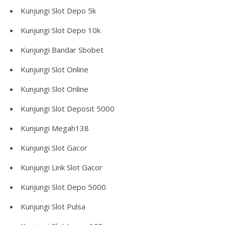
Kunjungi
Slot Depo 5k
Kunjungi
Slot Depo 10k
Kunjungi
Bandar Sbobet
Kunjungi
Slot Online
Kunjungi
Slot Online
Kunjungi
Slot Deposit 5000
Kunjungi
Megah138
Kunjungi
Slot Gacor
Kunjungi
Link Slot Gacor
Kunjungi
Slot Depo 5000
Kunjungi
Slot Pulsa