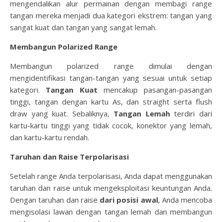
mengendalikan alur permainan dengan membagi range
tangan mereka menjadi dua kategori ekstrem: tangan yang
sangat kuat dan tangan yang sangat lemah.
Membangun Polarized Range
Membangun polarized range dimulai dengan
mengidentifikasi tangan-tangan yang sesuai untuk setiap
kategori.
Tangan Kuat
mencakup pasangan-pasangan
tinggi, tangan dengan kartu As, dan straight serta flush
draw yang kuat. Sebaliknya,
Tangan Lemah
terdiri dari
kartu-kartu tinggi yang tidak cocok, konektor yang lemah,
dan kartu-kartu rendah.
Taruhan dan Raise Terpolarisasi
Setelah range Anda terpolarisasi, Anda dapat menggunakan
taruhan dan raise untuk mengeksploitasi keuntungan Anda.
Dengan taruhan dan raise
dari posisi awal
, Anda mencoba
mengisolasi lawan dengan tangan lemah dan membangun