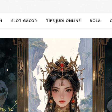
DI
SLOT GACOR
TIPS JUDI ONLINE
BOLA