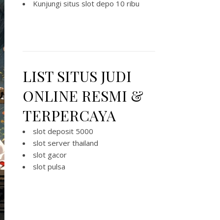
Kunjungi
situs slot depo 10 ribu
LIST SITUS JUDI
ONLINE RESMI &
TERPERCAYA
slot deposit 5000
slot server thailand
slot gacor
slot pulsa