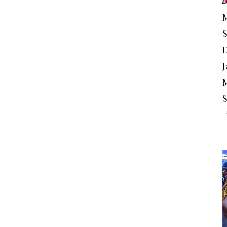
M
S
F