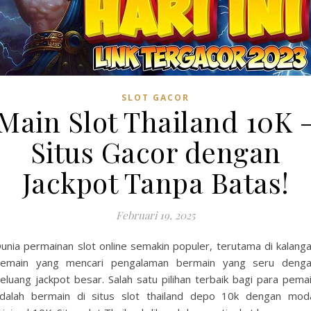
SLOT GACOR
Main Slot Thailand 10K 
Situs Gacor dengan
Jackpot Tanpa Batas!
Februari 19, 2025
unia permainan slot online semakin populer, terutama di kalang
emain yang mencari pengalaman bermain yang seru deng
eluang jackpot besar. Salah satu pilihan terbaik bagi para pema
dalah bermain di situs slot thailand depo 10k dengan mod