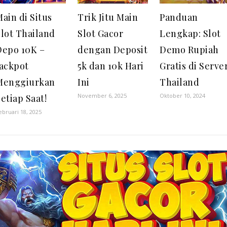
ain di Situs
Trik Jitu Main
Panduan
Slot Thailand
Slot Gacor
Lengkap: Slot
Depo 10K –
dengan Deposit
Demo Rupiah
Jackpot
5k dan 10k Hari
Gratis di Serve
Menggiurkan
Ini
Thailand
November 6, 2025
Oktober 10, 2024
etiap Saat!
ebruari 18, 2025