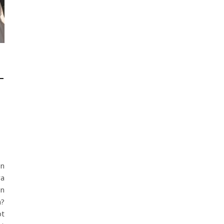
–
en
ya
in
h?
ot