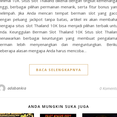
inimal 10K. Situs slot Thailand dikenal dengan tingkat kemenang
inggi, berbagai pilihan permainan menarik, serta fitur bonus ya
elimpah. Jika Anda mencari tempat bermain slot yang gac
engan peluang jackpot tanpa batas, artikel ini akan membah
engapa situs slot Thailand 10K bisa menjadi pilihan terbaik unt
nda. Keunggulan Bermain Slot Thailand 10K Situs slot Thaila
enawarkan berbagai keuntungan yang membuat pengalam
ermain lebih menyenangkan dan menguntungkan. Berik
eberapa alasan mengapa Anda harus mencoba…
BACA SELENGKAPNYA
adabankia
0 Koment
ANDA MUNGKIN SUKA JUGA