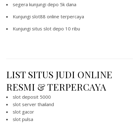
segera kunjungi
depo 5k dana
Kunjungi
slot88 online terpercaya
Kunjungi
situs slot depo 10 ribu
LIST SITUS JUDI ONLINE
RESMI & TERPERCAYA
slot deposit 5000
slot server thailand
slot gacor
slot pulsa