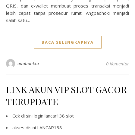
QRIS, dan e-wallet membuat proses transaksi menjadi
lebih cepat tanpa prosedur rumit. Angpaohoki menjadi
salah satu…
BACA SELENGKAPNYA
adabankia
0 Komentar
LINK AKUN VIP SLOT GACOR
TERUPDATE
Cek di sini
login lancar138 slot
akses disini
LANCAR138