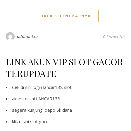
BACA SELENGKAPNYA
adabankia
0 Komentar
LINK AKUN VIP SLOT GACOR
TERUPDATE
Cek di sini
login lancar138 slot
akses disini
LANCAR138
segera kunjungi
depo 5k dana
klik disini
slot gacor