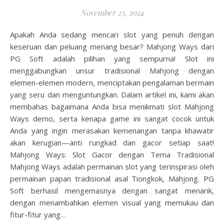
November 23, 2024
Apakah Anda sedang mencari slot yang penuh dengan
keseruan dan peluang menang besar? Mahjong Ways dari
PG Soft adalah pilihan yang sempurna! Slot ini
menggabungkan unsur tradisional Mahjong dengan
elemen-elemen modern, menciptakan pengalaman bermain
yang seru dan menguntungkan. Dalam artikel ini, kami akan
membahas bagaimana Anda bisa menikmati slot Mahjong
Ways demo, serta kenapa game ini sangat cocok untuk
Anda yang ingin merasakan kemenangan tanpa khawatir
akan kerugian—anti rungkad dan gacor setiap saat!
Mahjong Ways: Slot Gacor dengan Tema Tradisional
Mahjong Ways adalah permainan slot yang terinspirasi oleh
permainan papan tradisional asal Tiongkok, Mahjong. PG
Soft berhasil mengemasnya dengan sangat menarik,
dengan menambahkan elemen visual yang memukau dan
fitur-fitur yang…