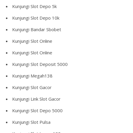
Kunjungi
Slot Depo 5k
Kunjungi
Slot Depo 10k
Kunjungi
Bandar Sbobet
Kunjungi
Slot Online
Kunjungi
Slot Online
Kunjungi
Slot Deposit 5000
Kunjungi
Megah138
Kunjungi
Slot Gacor
Kunjungi
Link Slot Gacor
Kunjungi
Slot Depo 5000
Kunjungi
Slot Pulsa