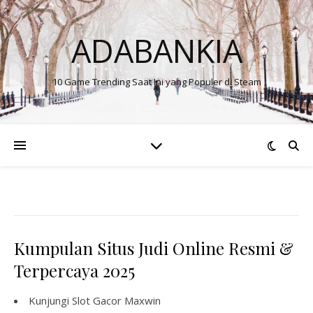
ADABANKIA
10 Game Trending Saat Ini yang Populer di Steam
Kumpulan Situs Judi Online Resmi &
Terpercaya 2025
Kunjungi
Slot Gacor Maxwin