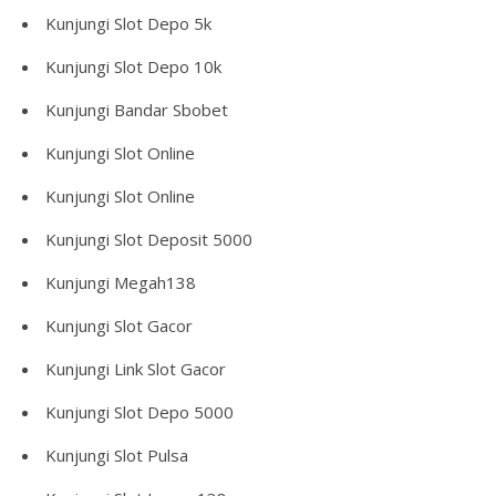
Kunjungi
Slot Depo 5k
Kunjungi
Slot Depo 10k
Kunjungi
Bandar Sbobet
Kunjungi
Slot Online
Kunjungi
Slot Online
Kunjungi
Slot Deposit 5000
Kunjungi
Megah138
Kunjungi
Slot Gacor
Kunjungi
Link Slot Gacor
Kunjungi
Slot Depo 5000
Kunjungi
Slot Pulsa