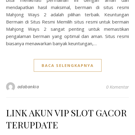
bisa menikmati permainan ini dengan aman dan
mendapatkan hasil maksimal, bermain di situs resmi
Mahjong Ways 2 adalah pilihan terbaik. Keuntungan
Bermain di Situs Resmi Memilih situs resmi untuk bermain
Mahjong Ways 2 sangat penting untuk memastikan
pengalaman bermain yang optimal dan aman. Situs resmi
biasanya menawarkan banyak keuntungan,…
BACA SELENGKAPNYA
adabankia
0 Komentar
LINK AKUN VIP SLOT GACOR
TERUPDATE