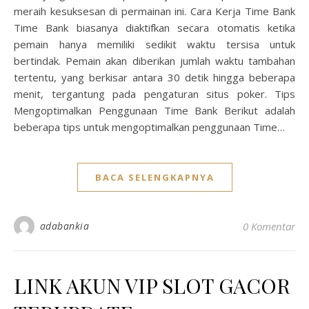
meraih kesuksesan di permainan ini. Cara Kerja Time Bank
Time Bank biasanya diaktifkan secara otomatis ketika
pemain hanya memiliki sedikit waktu tersisa untuk
bertindak. Pemain akan diberikan jumlah waktu tambahan
tertentu, yang berkisar antara 30 detik hingga beberapa
menit, tergantung pada pengaturan situs poker. Tips
Mengoptimalkan Penggunaan Time Bank Berikut adalah
beberapa tips untuk mengoptimalkan penggunaan Time…
BACA SELENGKAPNYA
adabankia
0 Komentar
LINK AKUN VIP SLOT GACOR