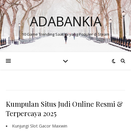
ADABANKIA
10 Game Trending Saat Ini yang Populer di Steam
Kumpulan Situs Judi Online Resmi &
Terpercaya 2025
Kunjungi
Slot Gacor Maxwin