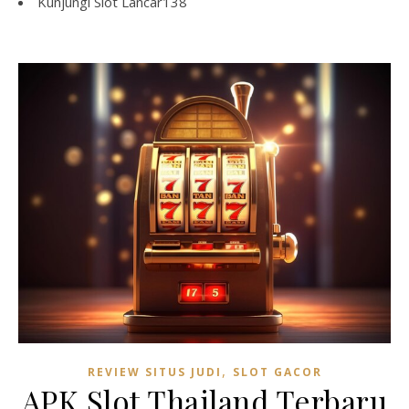
Kunjungi
Slot Lancar138
,
REVIEW SITUS JUDI
SLOT GACOR
APK Slot Thailand Terbaru