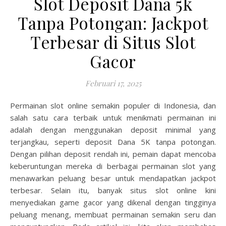
Slot Deposit Dana 5k
Tanpa Potongan: Jackpot
Terbesar di Situs Slot
Gacor
Februari 17, 2025
Permainan slot online semakin populer di Indonesia, dan
salah satu cara terbaik untuk menikmati permainan ini
adalah dengan menggunakan deposit minimal yang
terjangkau, seperti deposit Dana 5K tanpa potongan.
Dengan pilihan deposit rendah ini, pemain dapat mencoba
keberuntungan mereka di berbagai permainan slot yang
menawarkan peluang besar untuk mendapatkan jackpot
terbesar. Selain itu, banyak situs slot online kini
menyediakan game gacor yang dikenal dengan tingginya
peluang menang, membuat permainan semakin seru dan