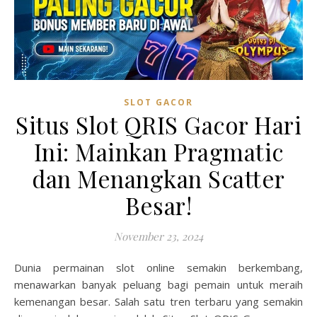
SLOT GACOR
Situs Slot QRIS Gacor Hari
Ini: Mainkan Pragmatic
dan Menangkan Scatter
Besar!
November 23, 2024
Dunia permainan slot online semakin berkembang,
menawarkan banyak peluang bagi pemain untuk meraih
kemenangan besar. Salah satu tren terbaru yang semakin