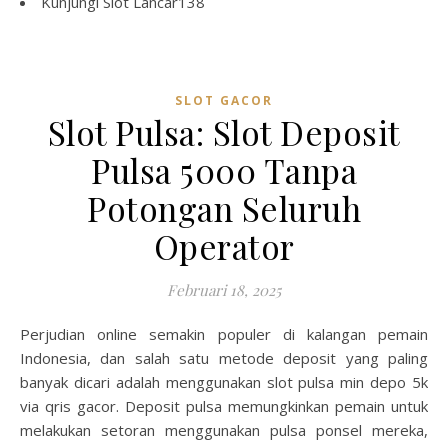
Kunjungi
Slot Lancar138
SLOT GACOR
Slot Pulsa: Slot Deposit
Pulsa 5000 Tanpa
Potongan Seluruh
Operator
Februari 18, 2025
Perjudian online semakin populer di kalangan pemain
Indonesia, dan salah satu metode deposit yang paling
banyak dicari adalah menggunakan slot pulsa min depo 5k
via qris gacor. Deposit pulsa memungkinkan pemain untuk
melakukan setoran menggunakan pulsa ponsel mereka,