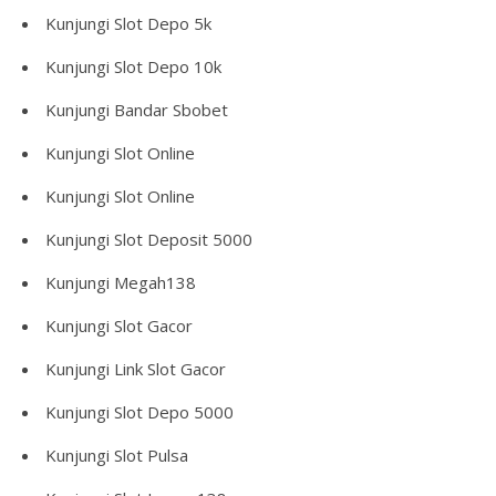
Kunjungi
Slot Depo 5k
Kunjungi
Slot Depo 10k
Kunjungi
Bandar Sbobet
Kunjungi
Slot Online
Kunjungi
Slot Online
Kunjungi
Slot Deposit 5000
Kunjungi
Megah138
Kunjungi
Slot Gacor
Kunjungi
Link Slot Gacor
Kunjungi
Slot Depo 5000
Kunjungi
Slot Pulsa