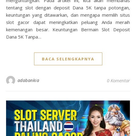
menguntungkan. Pada artikel ini, kita akan membahas
tentang slot dengan deposit Dana 5K tanpa potongan,
keuntungan yang ditawarkan, dan mengapa memilih situs
slot gacor dapat meningkatkan peluang Anda meraih
kemenangan besar. Keuntungan Bermain Slot Deposit
Dana 5K Tanpa…
BACA SELENGKAPNYA
adabankia
0 Komentar