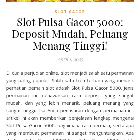
SLOT GACOR
Slot Pulsa Gacor 5000:
Deposit Mudah, Peluang
Menang Tinggi!
April 1, 2025
Di dunia perjudian online, slot menjadi salah satu permainan
yang paling populer. Salah satu tren terbaru yang menarik
perhatian pemain slot adalah Slot Pulsa Gacor 5000. Jenis
permainan ini menawarkan cara deposit yang sangat
mudah, dan yang lebih menarik, peluang menang yang
sangat tinggi. Jika Anda penasaran dengan permainan ini,
artikel ini akan memberikan penjelasan lengkap mengenai
Slot Pulsa Gacor 5000, bagaimana cara bermain, serta apa
yang membuat permainan ini sangat menguntungkan. Apa