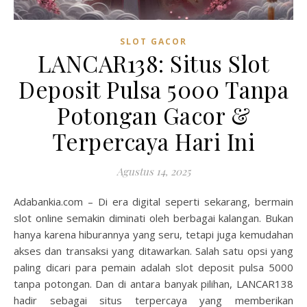
SLOT GACOR
LANCAR138: Situs Slot
Deposit Pulsa 5000 Tanpa
Potongan Gacor &
Terpercaya Hari Ini
Agustus 14, 2025
Adabankia.com – Di era digital seperti sekarang, bermain
slot online semakin diminati oleh berbagai kalangan. Bukan
hanya karena hiburannya yang seru, tetapi juga kemudahan
akses dan transaksi yang ditawarkan. Salah satu opsi yang
paling dicari para pemain adalah slot deposit pulsa 5000
tanpa potongan. Dan di antara banyak pilihan, LANCAR138
hadir sebagai situs terpercaya yang memberikan