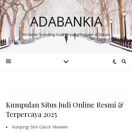
ADABANKIA
10 Game Trending Saat Ini yang Populer di Steam
Kumpulan Situs Judi Online Resmi &
Terpercaya 2025
Kunjungi
Slot Gacor Maxwin