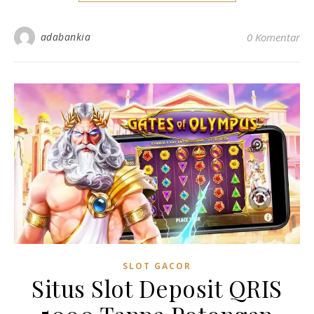
adabankia
0 Komentar
SLOT GACOR
Situs Slot Deposit QRIS