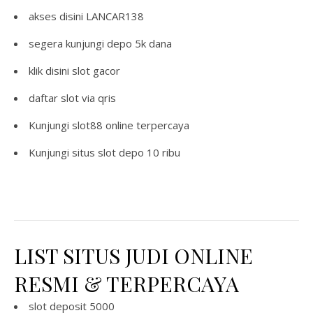
akses disini
LANCAR138
segera kunjungi
depo 5k dana
klik disini
slot gacor
daftar
slot via qris
Kunjungi
slot88 online terpercaya
Kunjungi
situs slot depo 10 ribu
LIST SITUS JUDI ONLINE
RESMI & TERPERCAYA
slot deposit 5000