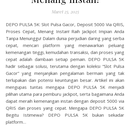
Maret 25, 2025
DEPO PULSA 5K: Slot Pulsa Gacor, Deposit 5000 Via QRIS,
Proses Cepat, Menang Instan! Raih Jackpot Impian Anda
Tanpa Menunggu! Dalam dunia perjudian daring yang serba
cepat, mencari platform yang menawarkan peluang
kemenangan tinggi, kemudahan transaksi, dan proses yang
cepat adalah dambaan setiap pemain. DEPO PULSA 5K
hadir sebagai solusi, terutama dengan koleksi “Slot Pulsa
Gacor” yang menjanjikan pengalaman bermain yang tak
terlupakan dan potensi keuntungan besar. Artikel ini akan
mengupas tuntas mengapa DEPO PULSA 5K menjadi
pilihan utama para pemburu jackpot, serta bagaimana Anda
dapat meraih kemenangan instan dengan deposit 5000 via
QRIS dan proses yang cepat. Mengapa DEPO PULSA 5K
Begitu Istimewa? DEPO PULSA 5K bukan sekadar
platform…