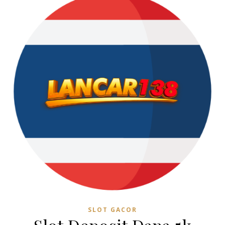
SLOT GACOR