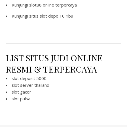
Kunjungi
slot88 online terpercaya
Kunjungi
situs slot depo 10 ribu
LIST SITUS JUDI ONLINE
RESMI & TERPERCAYA
slot deposit 5000
slot server thailand
slot gacor
slot pulsa