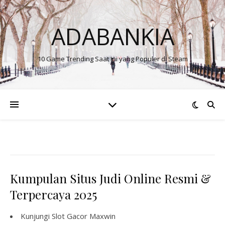
ADABANKIA
10 Game Trending Saat Ini yang Populer di Steam
Kumpulan Situs Judi Online Resmi &
Terpercaya 2025
Kunjungi
Slot Gacor Maxwin