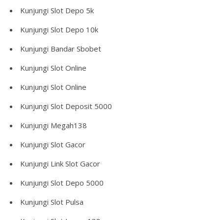
Kunjungi
Slot Depo 5k
Kunjungi
Slot Depo 10k
Kunjungi
Bandar Sbobet
Kunjungi
Slot Online
Kunjungi
Slot Online
Kunjungi
Slot Deposit 5000
Kunjungi
Megah138
Kunjungi
Slot Gacor
Kunjungi
Link Slot Gacor
Kunjungi
Slot Depo 5000
Kunjungi
Slot Pulsa