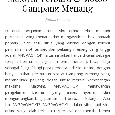
Gampang Menang
Januari 5, 2025
Di dunia perjudian online, slot online selalu menjadi
permainan yang menarik dan mengasyikkan bagi banyak
pemain. Salah satu situs yang dikenal dengan koleksi
permainan slot terbaik dan peluang menang yang tinggi
adalah ANGPAOHOKI. Situs ini bukan hanya dikenal sebagai
tempat bermain slot gacor (sering menang), tetapi juga
sebagai “surga” bagi para pencinta judi slot online, dengan
banyak pilihan permainan Slot88 Gampang Menang yang
memberikan peluang besar untuk meraih kemenangan
maksimal (Maxwin). ANGPAOHOKI menawarkan
pengalaman bermain yang aman, nyaman, dan
menguntungkan bagi pemain dari berbagai kalangan. Apa
Itu ANGPAOHOKI? ANGPAOHOKI adalah situs judi slot
online yang telah terbukti terpercaya dan memiliki lisensi