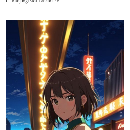
Kunjungi
Slot Lancar138