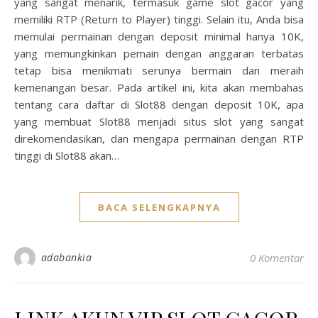
yang sangat menarik, termasuk game slot gacor yang
memiliki RTP (Return to Player) tinggi. Selain itu, Anda bisa
memulai permainan dengan deposit minimal hanya 10K,
yang memungkinkan pemain dengan anggaran terbatas
tetap bisa menikmati serunya bermain dan meraih
kemenangan besar. Pada artikel ini, kita akan membahas
tentang cara daftar di Slot88 dengan deposit 10K, apa
yang membuat Slot88 menjadi situs slot yang sangat
direkomendasikan, dan mengapa permainan dengan RTP
tinggi di Slot88 akan…
BACA SELENGKAPNYA
adabankia
0 Komentar