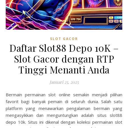
SLOT GACOR
Daftar Slot88 Depo 10K –
Slot Gacor dengan RTP
Tinggi Menanti Anda
Januari 25, 2025
Bermain permainan slot online semakin menjadi pilihan
favorit bagi banyak pemain di seluruh dunia. Salah satu
platform yang menawarkan pengalaman bermain yang
mengasyikkan dan menguntungkan adalah situs slot88
depo 10k. Situs ini dikenal dengan koleksi permainan slot