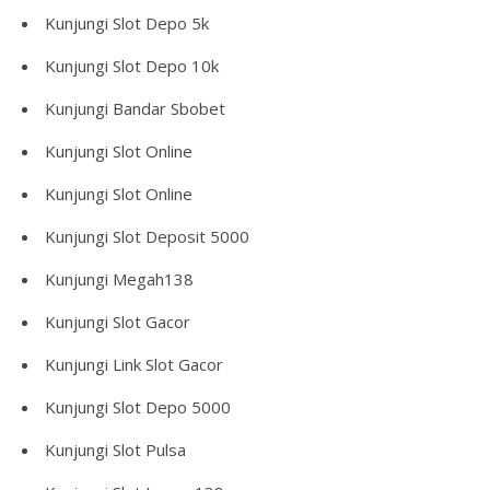
Kunjungi
Slot Depo 5k
Kunjungi
Slot Depo 10k
Kunjungi
Bandar Sbobet
Kunjungi
Slot Online
Kunjungi
Slot Online
Kunjungi
Slot Deposit 5000
Kunjungi
Megah138
Kunjungi
Slot Gacor
Kunjungi
Link Slot Gacor
Kunjungi
Slot Depo 5000
Kunjungi
Slot Pulsa