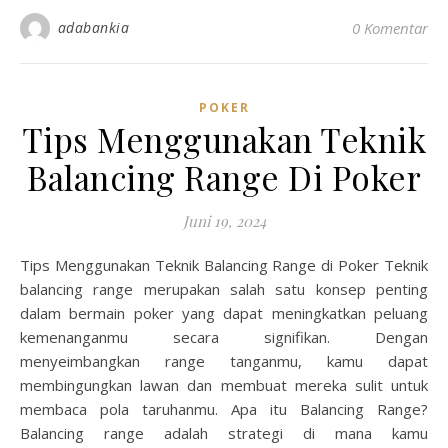
adabankia
0 Komentar
POKER
Tips Menggunakan Teknik
Balancing Range Di Poker
Juni 19, 2024
Tips Menggunakan Teknik Balancing Range di Poker Teknik
balancing range merupakan salah satu konsep penting
dalam bermain poker yang dapat meningkatkan peluang
kemenanganmu secara signifikan. Dengan
menyeimbangkan range tanganmu, kamu dapat
membingungkan lawan dan membuat mereka sulit untuk
membaca pola taruhanmu. Apa itu Balancing Range?
Balancing range adalah strategi di mana kamu