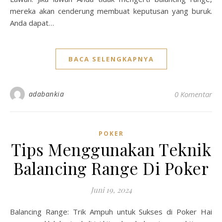
mereka akan cenderung membuat keputusan yang buruk.
Anda dapat…
BACA SELENGKAPNYA
adabankia
0 Komentar
POKER
Tips Menggunakan Teknik
Balancing Range Di Poker
Juni 19, 2024
Balancing Range: Trik Ampuh untuk Sukses di Poker Hai