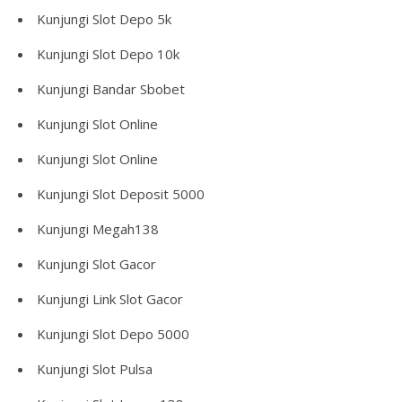
Kunjungi
Slot Depo 5k
Kunjungi
Slot Depo 10k
Kunjungi
Bandar Sbobet
Kunjungi
Slot Online
Kunjungi
Slot Online
Kunjungi
Slot Deposit 5000
Kunjungi
Megah138
Kunjungi
Slot Gacor
Kunjungi
Link Slot Gacor
Kunjungi
Slot Depo 5000
Kunjungi
Slot Pulsa