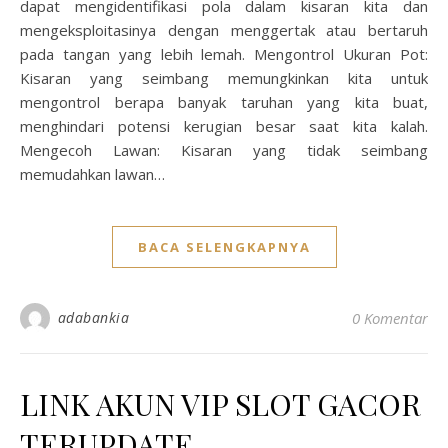
dapat mengidentifikasi pola dalam kisaran kita dan
mengeksploitasinya dengan menggertak atau bertaruh
pada tangan yang lebih lemah. Mengontrol Ukuran Pot:
Kisaran yang seimbang memungkinkan kita untuk
mengontrol berapa banyak taruhan yang kita buat,
menghindari potensi kerugian besar saat kita kalah.
Mengecoh Lawan: Kisaran yang tidak seimbang
memudahkan lawan…
BACA SELENGKAPNYA
adabankia
0 Komentar
LINK AKUN VIP SLOT GACOR
TERUPDATE