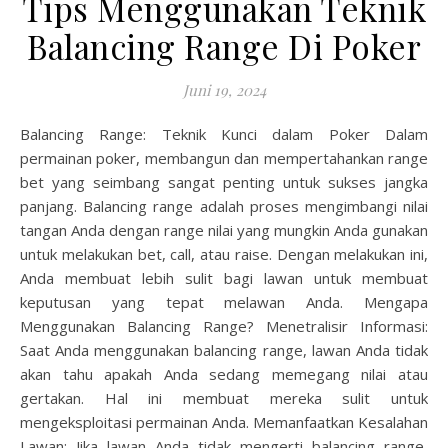
Tips Menggunakan Teknik
Balancing Range Di Poker
Juni 19, 2024
Balancing Range: Teknik Kunci dalam Poker Dalam
permainan poker, membangun dan mempertahankan range
bet yang seimbang sangat penting untuk sukses jangka
panjang. Balancing range adalah proses mengimbangi nilai
tangan Anda dengan range nilai yang mungkin Anda gunakan
untuk melakukan bet, call, atau raise. Dengan melakukan ini,
Anda membuat lebih sulit bagi lawan untuk membuat
keputusan yang tepat melawan Anda. Mengapa
Menggunakan Balancing Range? Menetralisir Informasi:
Saat Anda menggunakan balancing range, lawan Anda tidak
akan tahu apakah Anda sedang memegang nilai atau
gertakan. Hal ini membuat mereka sulit untuk
mengeksploitasi permainan Anda. Memanfaatkan Kesalahan
Lawan: Jika lawan Anda tidak mengerti balancing range,