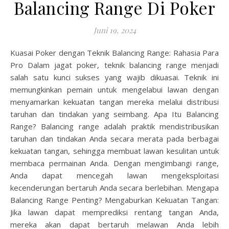
Balancing Range Di Poker
Juni 19, 2024
Kuasai Poker dengan Teknik Balancing Range: Rahasia Para
Pro Dalam jagat poker, teknik balancing range menjadi
salah satu kunci sukses yang wajib dikuasai. Teknik ini
memungkinkan pemain untuk mengelabui lawan dengan
menyamarkan kekuatan tangan mereka melalui distribusi
taruhan dan tindakan yang seimbang. Apa Itu Balancing
Range? Balancing range adalah praktik mendistribusikan
taruhan dan tindakan Anda secara merata pada berbagai
kekuatan tangan, sehingga membuat lawan kesulitan untuk
membaca permainan Anda. Dengan mengimbangi range,
Anda dapat mencegah lawan mengeksploitasi
kecenderungan bertaruh Anda secara berlebihan. Mengapa
Balancing Range Penting? Mengaburkan Kekuatan Tangan:
Jika lawan dapat memprediksi rentang tangan Anda,
mereka akan dapat bertaruh melawan Anda lebih