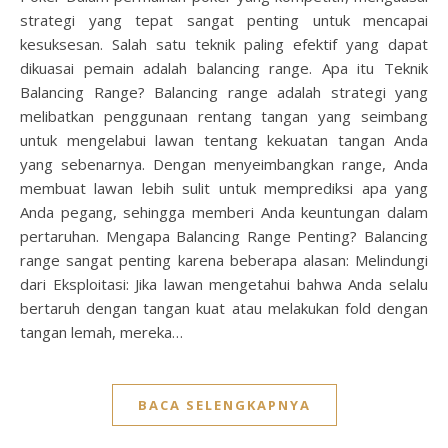
strategi yang tepat sangat penting untuk mencapai
kesuksesan. Salah satu teknik paling efektif yang dapat
dikuasai pemain adalah balancing range. Apa itu Teknik
Balancing Range? Balancing range adalah strategi yang
melibatkan penggunaan rentang tangan yang seimbang
untuk mengelabui lawan tentang kekuatan tangan Anda
yang sebenarnya. Dengan menyeimbangkan range, Anda
membuat lawan lebih sulit untuk memprediksi apa yang
Anda pegang, sehingga memberi Anda keuntungan dalam
pertaruhan. Mengapa Balancing Range Penting? Balancing
range sangat penting karena beberapa alasan: Melindungi
dari Eksploitasi: Jika lawan mengetahui bahwa Anda selalu
bertaruh dengan tangan kuat atau melakukan fold dengan
tangan lemah, mereka…
BACA SELENGKAPNYA